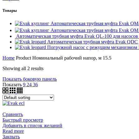
Товары
Автоматическая трубная муфта Evak QM
Автоматическая трубная муфта Evak QM
Автоматическая трубная муфта Evak QL-100 для насосо
Автоматическая трубная муфта Evak QDC д
Погружной насос с режущим механизмом
Home
Product Номинальный рабочий напор, м
15.5
Showing all 2 results
Показать боковую панель
Показать
9
24
36
Сравнить
Быстрый просмотр
Добавить в список желаний
Read more
Закрыть