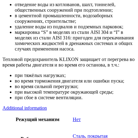
отведение воды из котлованов, шахт, тоннелей,
общественных сооружений при подтоплении;
в цементной промышленности, водозаборных
сооружениях, строительстве;
удаление воды из подвалов и подземных парковок;
маркировка “S” в моделях из стали AISI 304 и “I” в
моделях из стали AISI 316: пригоден для перекачивания
химических жидкостей в дренажных системах и общих
случаях применения насоса.
Тепловой предохранитель KLIXON защищает от перегрева во
время работы двигателя и во время его останова, в т.ч.:
при тяжёлых нагрузках;
во время торможения двигателя или ошибки пуска;
во время сильной перегрузки;
при высокой температуре окружающей среды;
при сбое в системе вентиляции.
Additional information
Режущий механизм
Нет
Сталь, покрытая