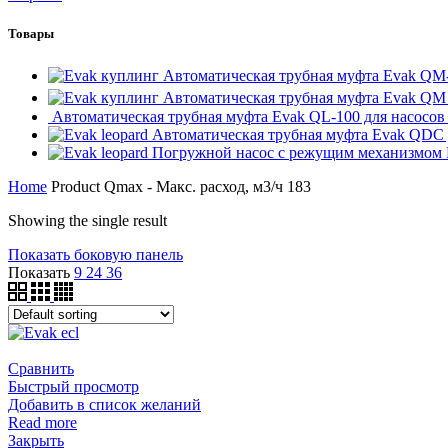
Товары
Автоматическая трубная муфта Evak QM
Автоматическая трубная муфта Evak QM
Автоматическая трубная муфта Evak QL-100 для насосо
Автоматическая трубная муфта Evak QDC д
Погружной насос с режущим механизмом
Home
Product Qmax - Макс. расход, м3/ч
183
Showing the single result
Показать боковую панель
Показать
9
24
36
Сравнить
Быстрый просмотр
Добавить в список желаний
Read more
Закрыть