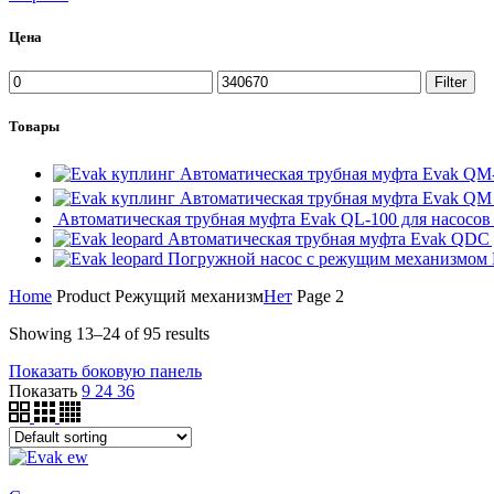
Цена
Min
Max
Filter
price
price
Товары
Автоматическая трубная муфта Evak QM
Автоматическая трубная муфта Evak QM
Автоматическая трубная муфта Evak QL-100 для насосо
Автоматическая трубная муфта Evak QDC д
Погружной насос с режущим механизмом
Home
Product Режущий механизм
Нет
Page 2
Showing 13–24 of 95 results
Показать боковую панель
Показать
9
24
36