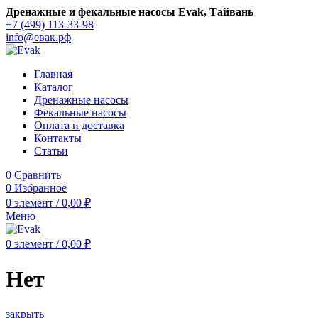
Дренажные и фекальные насосы Evak, Тайвань
+7 (499) 113-33-98
info@евак.рф
Главная
Каталог
Дренажные насосы
Фекальные насосы
Оплата и доставка
Контакты
Статьи
0
Сравнить
0
Избранное
0
элемент
/
0,00
₽
Меню
0
элемент
/
0,00
₽
Нет
закрыть