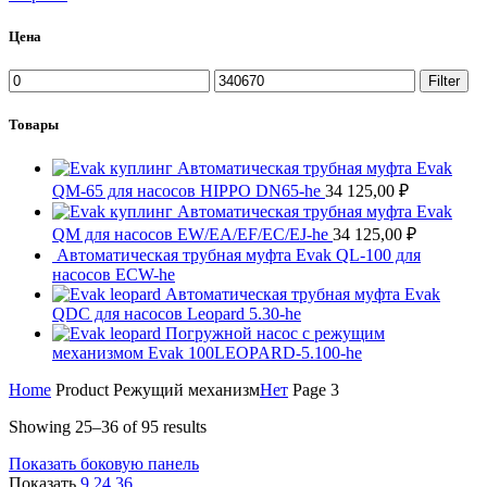
Цена
Min
Max
Filter
price
price
Товары
Автоматическая трубная муфта Evak
QM-65 для насосов HIPPO DN65-he
34 125,00
₽
Автоматическая трубная муфта Evak
QM для насосов EW/EA/EF/EC/EJ-he
34 125,00
₽
Автоматическая трубная муфта Evak QL-100 для
насосов ECW-he
Автоматическая трубная муфта Evak
QDC для насосов Leopard 5.30-he
Погружной насос с режущим
механизмом Evak 100LEOPARD-5.100-he
Home
Product Режущий механизм
Нет
Page 3
Showing 25–36 of 95 results
Показать боковую панель
Показать
9
24
36