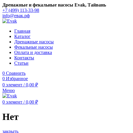
Дренажные и фекальные насосы Evak, Тайвань
+7 (499) 113-33-98
info@евак.рф
Главная
Каталог
Дренажные насосы
Фекальные насосы
Оплата и доставка
Контакты
Статьи
0
Сравнить
0
Избранное
0
элемент
/
0,00
₽
Меню
0
элемент
/
0,00
₽
Нет
закрыть