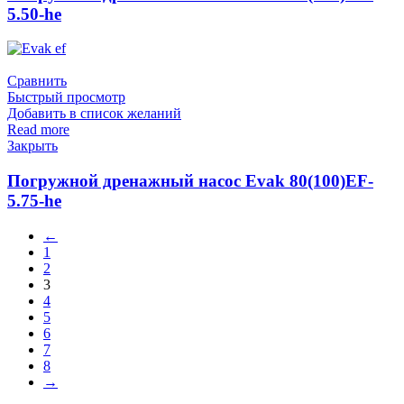
5.50-he
Сравнить
Быстрый просмотр
Добавить в список желаний
Read more
Закрыть
Погружной дренажный насос Evak 80(100)EF-
5.75-he
←
1
2
3
4
5
6
7
8
→