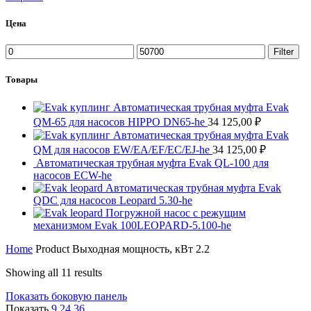
Цена
Min
Max
Filter
price
price
Товары
Автоматическая трубная муфта Evak
QM-65 для насосов HIPPO DN65-he
34 125,00
₽
Автоматическая трубная муфта Evak
QM для насосов EW/EA/EF/EC/EJ-he
34 125,00
₽
Автоматическая трубная муфта Evak QL-100 для
насосов ECW-he
Автоматическая трубная муфта Evak
QDC для насосов Leopard 5.30-he
Погружной насос с режущим
механизмом Evak 100LEOPARD-5.100-he
Home
Product Выходная мощность, кВт
2.2
Showing all 11 results
Показать боковую панель
Показать
9
24
36